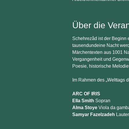
Über die Veran
Schehrezâd ist der Beginn e
tausendundeine Nacht werden
Märchentexten aus 1001 Nach
Vergangenheit und Gegenwar
Poesie, historische Melodi
Im Rahmen des „Welttags d
ARC OF IRIS
Ella Smith
 Sopran
Alma Stoye
 Viola da gamb
Samyar Fazelzadeh
 Laute