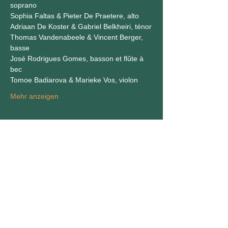
soprano
Sophia Faltas & Pieter De Praetere, alto
Adriaan De Koster & Gabriel Belkheiri, ténor
Thomas Vandenabeele & Vincent Berger, 
basse
José Rodrigues Gomes, basson et flûte à 
bec
Tomoe Badiarova & Marieke Vos, violon
Mehr anzeigen
Diese Veranstaltung teilen