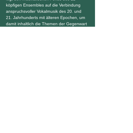
köpfigen Ensembles auf die Verbindung 
anspruchsvoller Vokalmusik des 20. und 
21. Jahrhunderts mit älteren Epochen, um 
damit inhaltlich die Themen der Gegenwart 
zu treffen.
Solistenchor Bremen, dir. Johannes 
Liedbergius
Diese Veranstaltung teilen
Impressum
&
Datenschutz